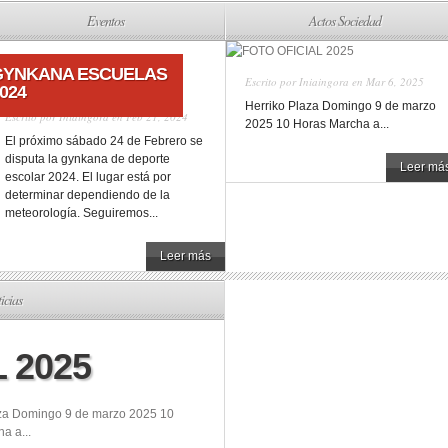
Eventos
Actos Sociedad
GYNKANA ESCUELAS
Escrito por
Iniaingora
en Mar 6, 2025
024
Herriko Plaza Domingo 9 de marzo
Escrito por
Iniaingora
en Feb 21, 2024
2025 10 Horas Marcha a...
El próximo sábado 24 de Febrero se
disputa la gynkana de deporte
Leer má
escolar 2024. El lugar está por
determinar dependiendo de la
meteorología. Seguiremos...
Leer más
icias
 2025
aza Domingo 9 de marzo 2025 10
a a...