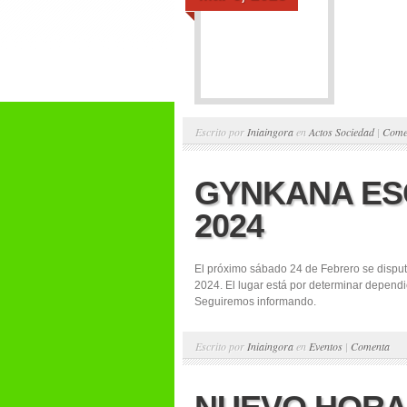
Escrito por
Iniaingora
en
Actos Sociedad
|
Come
GYNKANA ES
2024
El próximo sábado 24 de Febrero se disput
2024. El lugar está por determinar depend
Seguiremos informando.
Escrito por
Iniaingora
en
Eventos
|
Comenta