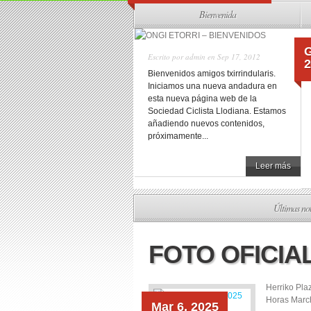
Bienvenida
Escrito por
admin
en Sep 17, 2012
2
Bienvenidos amigos txirrindularis.
Iniciamos una nueva andadura en
esta nueva página web de la
Sociedad Ciclista Llodiana. Estamos
añadiendo nuevos contenidos,
próximamente...
Leer más
Últimas not
FOTO OFICIAL
Herriko Pl
Horas March
Mar 6, 2025