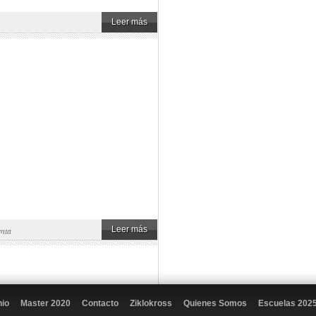
Leer más
Leer más
nta
nio
Master 2020
Contacto
Ziklokross
Quienes Somos
Escuelas 202