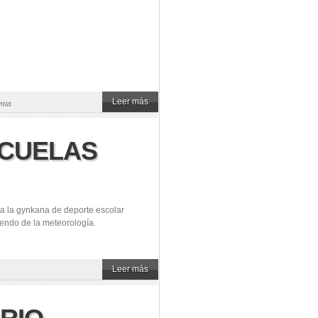
Leer más
nta
CUELAS
a la gynkana de deporte escolar
iendo de la meteorología.
Leer más