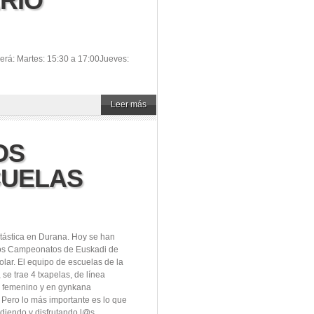
RIO
será: Martes: 15:30 a 17:00Jueves:
Leer más
OS
CUELAS
tástica en Durana. Hoy se han
los Campeonatos de Euskadi de
olar. El equipo de escuelas de la
 se trae 4 txapelas, de línea
 femenino y en gynkana
 Pero lo más importante es lo que
diendo y disfrutando l@s