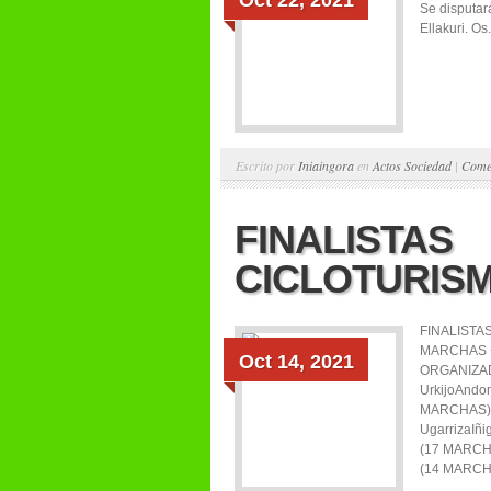
Oct 22, 2021
Se disputar
Ellakuri. Os.
Escrito por
Iniaingora
en
Actos Sociedad
|
Come
FINALISTAS
CICLOTURIS
FINALISTA
MARCHAS 
Oct 14, 2021
ORGANIZADA
UrkijoAndo
MARCHAS)P
UgarrizaIñi
(17 MARCH
(14 MARCHA