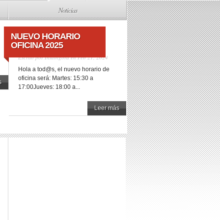
Noticias
NUEVO HORARIO
OFICINA 2025
Escrito por
Iniaingora
en Feb 21, 2024
Hola a tod@s, el nuevo horario de
oficina será: Martes: 15:30 a
s
17:00Jueves: 18:00 a...
Leer más