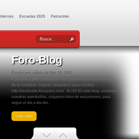
klokross
Escuelas 2025
Patrocinio
Foro-Blog
Escrito por
admin
en Sep 18, 2012
FORO Foro para comentar lo que quieras sobre la actualidad
de la sociedad. (registro obligatorio para escribir).
http://laudioarte.foroactivo.com/ BLOG En este blog, contamos
nuestras aventurillas, colgamos fotos de excursiones, para
seguir el día a día del...
Leer más