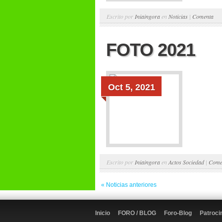
Escrito por
Iniaingora
en
Noticias
|
Comenta
FOTO 2021
Oct 5, 2021
Escrito por
Iniaingora
en
Actos Sociedad
|
Come
« Noticias anteriores
Inicio
FORO / BLOG
Foro-Blog
Patroci