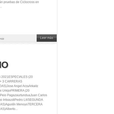
án pruebas de Ciclocross en
..
Leer más
nta
MO
S 2021ESPECIALES (20
+ 3 CARRERAS
S)Jose Angel ArzaArkaitz
ni UrkijoPRIMERA (20
eio PagazaurtunduaJuan Carlos
go IntxaustiPedro LiliSEGUNDA
AS)Agustín MenoyoTERCERA
S)Alberto...