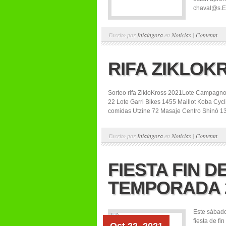
chaval@s.Es
Escrito por
Iniaingora
en
Noticias
|
Comenta
RIFA ZIKLOK
Sorteo rifa ZikloKross 2021Lote Campagno
22 Lote Garri Bikes 1455 Maillot Koba Cyc
comidas Utzine 72 Masaje Centro Shinó 13
Escrito por
Iniaingora
en
Noticias
|
Comenta
FIESTA FIN D
TEMPORADA 
Este sábado
fiesta de fi