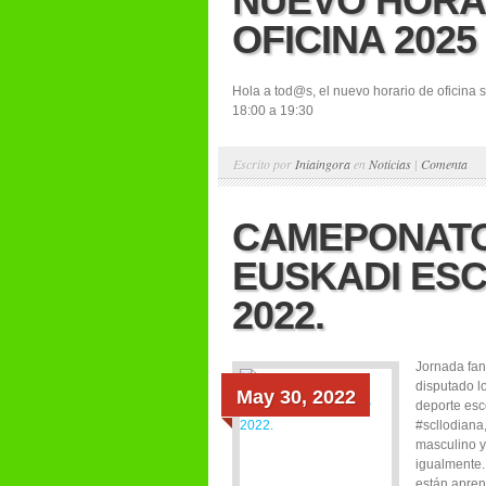
NUEVO HORA
OFICINA 2025
Hola a tod@s, el nuevo horario de oficina 
18:00 a 19:30
Escrito por
Iniaingora
en
Noticias
|
Comenta
CAMEPONAT
EUSKADI ES
2022.
Jornada fan
disputado 
May 30, 2022
deporte esc
#scllodiana,
masculino y
igualmente.
están apren